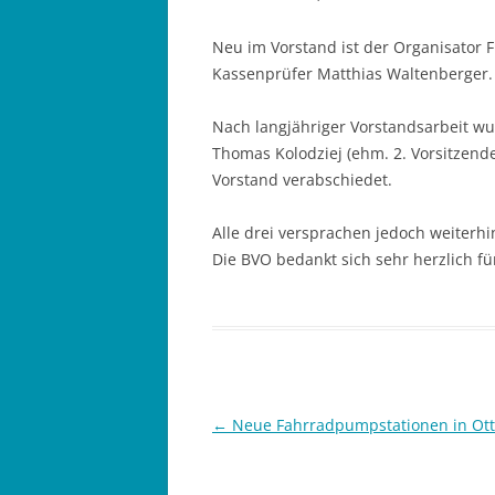
Neu im Vorstand ist der Organisator 
Kassenprüfer Matthias Waltenberger.
Nach langjähriger Vorstandsarbeit wur
Thomas Kolodziej (ehm. 2. Vorsitzen
Vorstand verabschiedet.
Alle drei versprachen jedoch weiterh
Die BVO bedankt sich sehr herzlich fü
Beitragsnavigation
←
Neue Fahrradpumpstationen in Ot