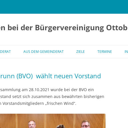
n bei der Bürgervereinigung Ottob
Zum
Inhalt
DERAT
AUS DEM GEMEINDERAT
ZIELE
TERMINE
I
springen
NDERÄTE
brunn (BVO) wählt neuen Vorstand
GE DER BVO IM
NDERAT OTTOBRUNN
rsammlung am 28.10.2021 wurde bei der BVO ein
rstand setzt sich zusammen aus bewährten bisherigen
 Vorstandsmitgliedern „frischen Wind“.