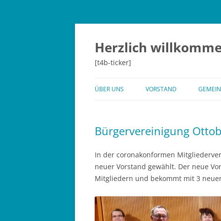
Herzlich willkomme
[t4b-ticker]
ÜBER UNS
VORSTAND
GEMEIN
WIR SIND FÜR SIE DA
GEMEI
Bürgervereinigung Otto
DIALOG DER GENERATIONEN
ANTRÄ
GEMEI
CHRONIK 50 JAHRE BVO
In der coronakonformen Mitgliederve
neuer Vorstand gewählt. Der neue Vo
Mitgliedern und bekommt mit 3 neuen