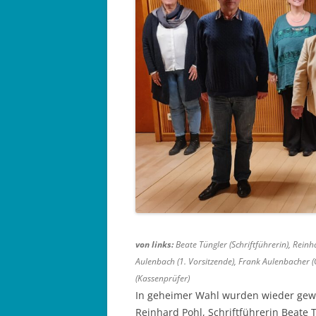
von links:
Beate Tüngler (Schriftführerin), Reinh
Aulenbach (1. Vorsitzende), Frank Aulenbacher (
(Kassenprüfer)
In geheimer Wahl wurden wieder gewäh
Reinhard Pohl, Schriftführerin Beate