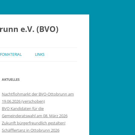
runn e.V. (BVO)
NFOMATERIAL
LINKS
AKTUELLES
Nachtflohmarkt der BVO-Ottobrunn am
19.06.2026 (verschoben)
BVO Kandidaten für die
Gemeinderatswahl am 08. März 2026
Zukunft bürgerfreundlich gestalten!
Schäfflertanz in Ottobrunn 2026