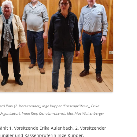
ard Pohl (2. Vorsitzender), Inge Kupper (Kassenprüferin), Erika
Organisator), Irene Kipp (Schatzmeiserin), Matthias Waltenberger
lt 1. Vorsitzende Erika Aulenbach, 2. Vorsitzender
 Tüngler und Kassenprüferin Inge Kupper.