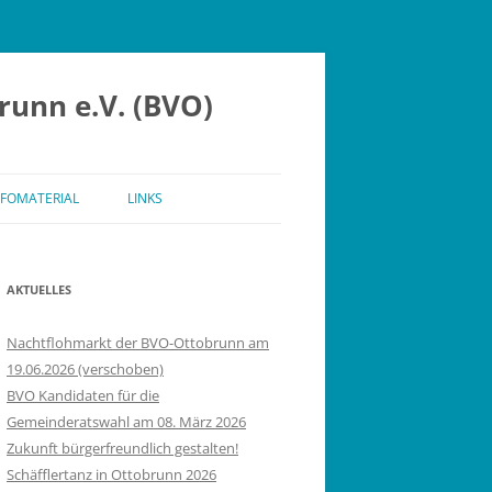
runn e.V. (BVO)
NFOMATERIAL
LINKS
AKTUELLES
Nachtflohmarkt der BVO-Ottobrunn am
19.06.2026 (verschoben)
BVO Kandidaten für die
Gemeinderatswahl am 08. März 2026
Zukunft bürgerfreundlich gestalten!
Schäfflertanz in Ottobrunn 2026