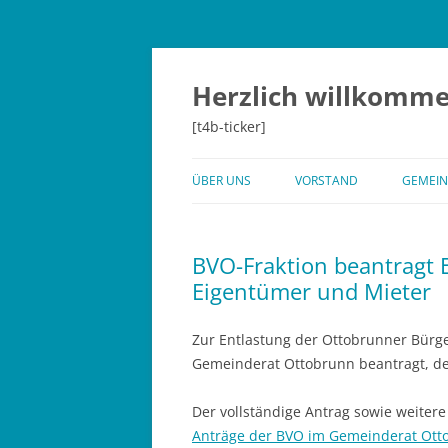
Herzlich willkomme
[t4b-ticker]
ÜBER UNS
VORSTAND
GEMEIN
WIR SIND FÜR SIE DA
GEMEI
BVO-Fraktion beantragt 
DIALOG DER GENERATIONEN
ANTRÄ
Eigentümer und Mieter
GEMEI
CHRONIK 50 JAHRE BVO
Zur Entlastung der Ottobrunner Bürg
Gemeinderat Ottobrunn beantragt, de
Der vollständige Antrag sowie weitere
Anträge der BVO im Gemeinderat Ott