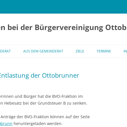
n bei der Bürgervereinigung Ottob
Zum
Inhalt
DERAT
AUS DEM GEMEINDERAT
ZIELE
TERMINE
I
springen
NDERÄTE
Entlastung der Ottobrunner
GE DER BVO IM
NDERAT OTTOBRUNN
erinnen und Bürger hat die BVO-Fraktion im
n Hebesatz bei der Grundsteuer B zu senken.
 Anträge der BVO-Fraktion können auf der Seite
obrunn
heruntergeladen werden.