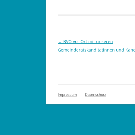
Beitragsnavigation
←
BVO vor Ort mit unseren
Gemeinderatskanditatinnen und Kan
Impressum
Datenschutz