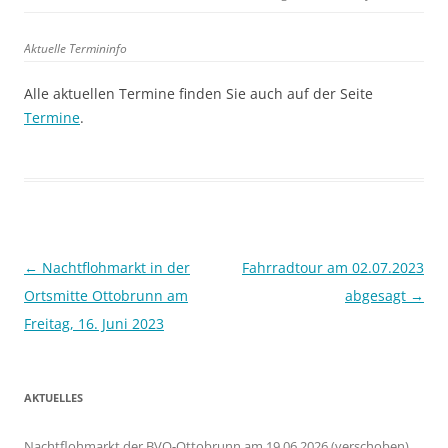
Aktuelle Termininfo
Alle aktuellen Termine finden Sie auch auf der Seite
Termine
.
Beitragsnavigation
←
Nachtflohmarkt in der
Fahrradtour am 02.07.2023
Ortsmitte Ottobrunn am
abgesagt
→
Freitag, 16. Juni 2023
AKTUELLES
Nachtflohmarkt der BVO-Ottobrunn am 19.06.2026 (verschoben)